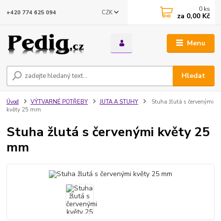
0
ks
CZK
+420 774 625 094
za
0,00 Kč
Menu
Hledat
Úvod
VÝTVARNÉ POTŘEBY
JUTA A STUHY
Stuha žlutá s červenými
květy 25 mm
Stuha žlutá s červenými květy 25
mm