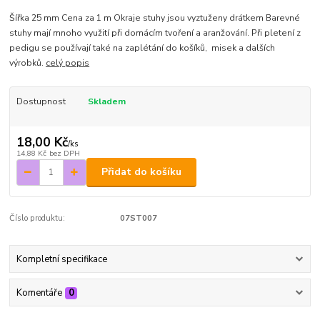
Šířka 25 mm Cena za 1 m Okraje stuhy jsou vyztuženy drátkem Barevné
stuhy mají mnoho využití při domácím tvoření a aranžování. Při pletení z
pedigu se používají také na zaplétání do košíků, misek a dalších
výrobků.
celý popis
Dostupnost
Skladem
18,00 Kč
/
ks
14,88 Kč
bez DPH
Přidat do košíku
Číslo produktu:
07ST007
Kompletní specifikace
Komentáře
0