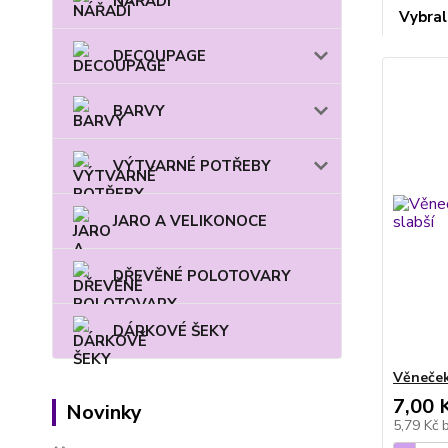
NÁŘADÍ
Vybral
DECOUPAGE
BARVY
VÝTVARNÉ POTŘEBY
JARO A VELIKONOCE
DŘEVĚNÉ POLOTOVARY
DÁRKOVÉ ŠEKY
Věneček
7,00 
Novinky
5,79 Kč