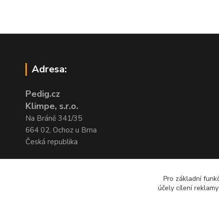
Adresa:
Pedig.cz
Klimpe, s.r.o.
Na Bráně 341/35
664 02, Ochoz u Brna
Česká republika
IČO:29207509
DIČ:CZ29207509
Pro základní funk
účely cílení reklam