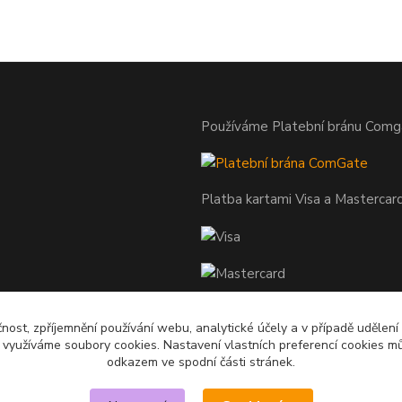
Používáme Platební bránu Comg
Platba kartami Visa a Mastercar
čnost, zpříjemnění používání webu, analytické účely a v případě udělení
y využíváme soubory cookies. Nastavení vlastních preferencí cookies mů
odkazem ve spodní části stránek.