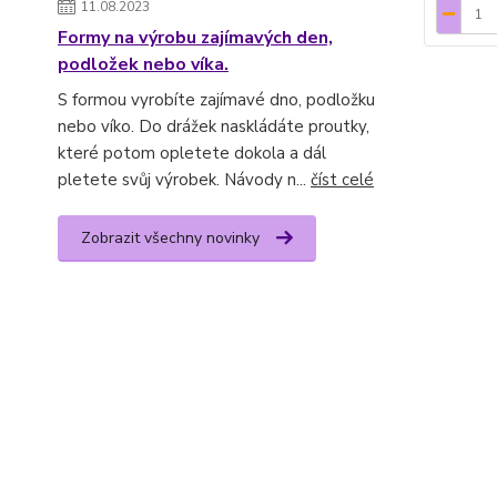
11.08.2023
Formy na výrobu zajímavých den,
podložek nebo víka.
S formou vyrobíte zajímavé dno, podložku
nebo víko. Do drážek naskládáte proutky,
které potom opletete dokola a dál
pletete svůj výrobek. Návody n...
číst celé
Zobrazit všechny novinky