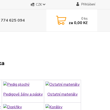
Přihlášení
CZK
0
ks
 774 625 094
za
0,00 Kč
ka
Pedigové šény a pásky
Ostatní materiály