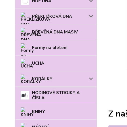
HDF DNA
PŘEKLIŽKOVÁ DNA
DŘEVĚNÁ DNA MASIV
Formy na pletení
UCHA
KORÁLKY
HODINOVÉ STROJKY A
ČÍSLA
Z na
KNIHY