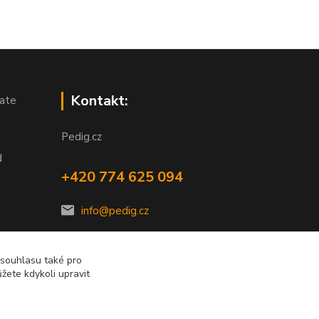
Kontakt:
ate
Pedig.cz
d
+420 774 625 094
info@pedig.cz
 souhlasu také pro
žete kdykoli upravit