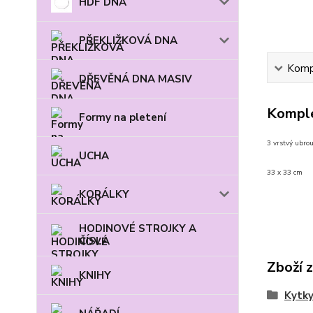
HDF DNA
PŘEKLIŽKOVÁ DNA
Kompl
DŘEVĚNÁ DNA MASIV
Komple
Formy na pletení
3 vrstvý ubro
UCHA
33 x 33 cm
KORÁLKY
HODINOVÉ STROJKY A
ČÍSLA
Zboží 
KNIHY
Kytky