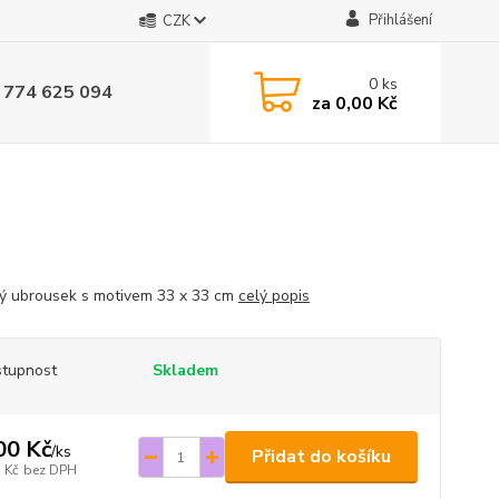
Přihlášení
CZK
0
ks
 774 625 094
za
0,00 Kč
vý ubrousek s motivem 33 x 33 cm
celý popis
tupnost
Skladem
00 Kč
/
ks
Přidat do košíku
 Kč
bez DPH