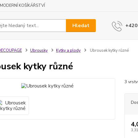
MODERNÍ KOŠÍKÁŘSTVÍ
Hledat
+420
DECOUPAGE
Ubrousky
Kytky a plody
Ubrousek kytky různé
usek kytky různé
3 vrst
Dos
4,
3,31