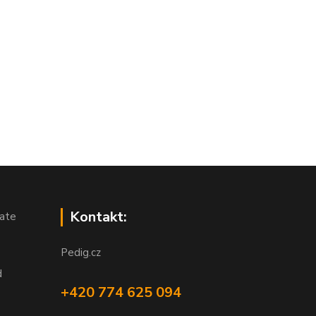
Kontakt:
ate
Pedig.cz
d
+420 774 625 094