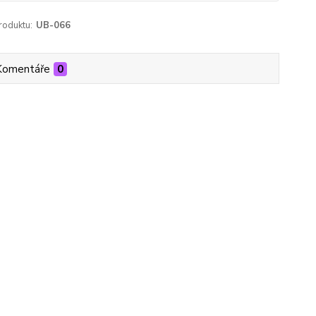
roduktu:
UB-066
Komentáře
0