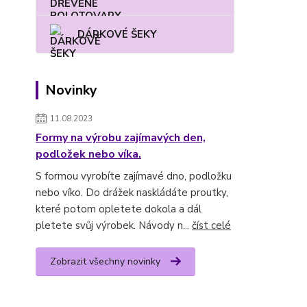
DÁRKOVÉ ŠEKY
Novinky
11.08.2023
Formy na výrobu zajímavých den,
podložek nebo víka.
S formou vyrobíte zajímavé dno, podložku
nebo víko. Do drážek naskládáte proutky,
které potom opletete dokola a dál
pletete svůj výrobek. Návody n...
číst celé
Zobrazit všechny novinky