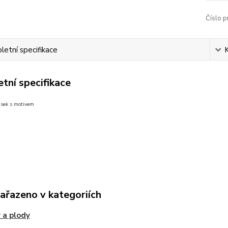
Číslo p
etní specifikace
tní specifikace
usek s motivem
zařazeno v kategoriích
 a plody