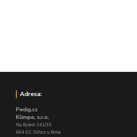
Adresa:
Pedig.cz
Klimpe, s.r.o.
Na Bráně 341/35
664 02, Ochoz u Brna