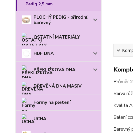
Pedig 2,5 mm
PLOCHÝ PEDIG - přírodní,
barevný
OSTATNÍ MATERIÁLY
Kompl
HDF DNA
Komple
PŘEKLIŽKOVÁ DNA
Průměr 
DŘEVĚNÁ DNA MASIV
Barva růž
Formy na pletení
Kvalita 
Balení cc
UCHA
Barevný p