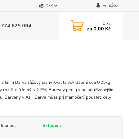
Přihlášení
CZK
0
ks
 774 625 094
za
0,00 Kč
 2,5mm Barva růžový jasný Kvalita AA Balení cca 0,25kg
ý rozdíl může být až 7%) Barevný pedig v nejpoužívanějším
u. Barvený v Asii. Barva může při mamočení pouštět.
celý
tupnost
Skladem