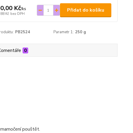
0,00 Kč
/
ks
Přidat do košíku
,88 Kč
bez DPH
roduktu:
PB2524
Parametr 1:
250 g
Komentáře
0
i mamočení pouštět.