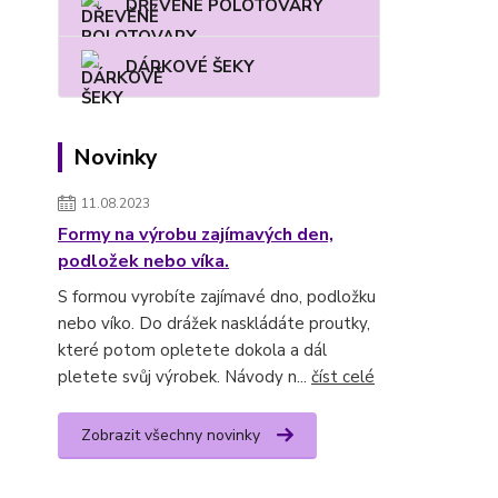
DŘEVĚNÉ POLOTOVARY
DÁRKOVÉ ŠEKY
Novinky
11.08.2023
Formy na výrobu zajímavých den,
podložek nebo víka.
S formou vyrobíte zajímavé dno, podložku
nebo víko. Do drážek naskládáte proutky,
které potom opletete dokola a dál
pletete svůj výrobek. Návody n...
číst celé
Zobrazit všechny novinky