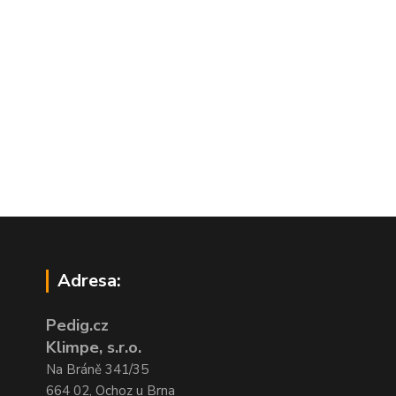
Adresa:
Pedig.cz
Klimpe, s.r.o.
Na Bráně 341/35
664 02, Ochoz u Brna