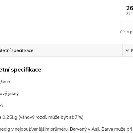
26
214
Číslo p
etní specifikace
tní specifikace
2,5mm
ový jasný
AA
a 0,25kg (váhový rozdíl může být až 7%)
edig v nejpoužívanějším průměru. Barvený v Asii. Barva může př