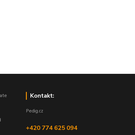
Kontakt:
ate
Pedig.cz
d
+420 774 625 094