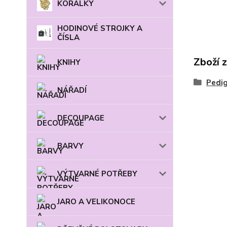
KORÁLKY
HODINOVÉ STROJKY A
ČÍSLA
Zboží 
KNIHY
Pedi
NÁŘADÍ
DECOUPAGE
BARVY
VÝTVARNÉ POTŘEBY
JARO A VELIKONOCE