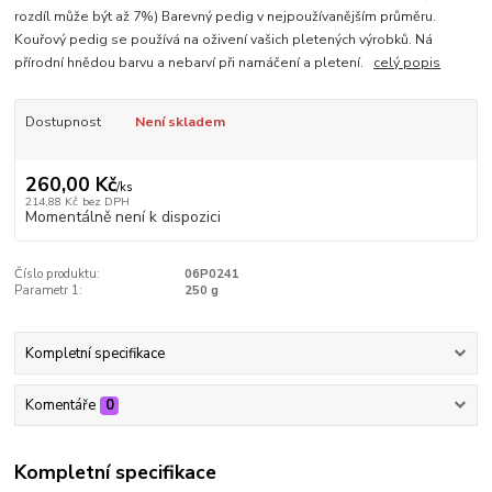
rozdíl může být až 7%) Barevný pedig v nejpoužívanějším průměru.
Kouřový pedig se používá na oživení vašich pletených výrobků. Ná
přírodní hnědou barvu a nebarví při namáčení a pletení.
celý popis
Dostupnost
Není skladem
260,00 Kč
/
ks
214,88 Kč
bez DPH
Momentálně není k dispozici
Číslo produktu:
06P0241
Parametr 1:
250 g
Kompletní specifikace
Komentáře
0
Kompletní specifikace