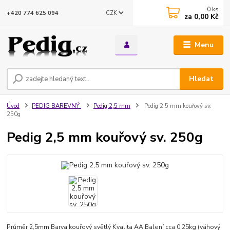
0
ks
CZK
+420 774 625 094
za
0,00 Kč
Menu
Hledat
Úvod
PEDIG BAREVNÝ
Pedig 2,5 mm
Pedig 2,5 mm kouřový sv.
250g
Pedig 2,5 mm kouřový sv. 250g
Průměr 2,5mm Barva kouřový světlý Kvalita AA Balení cca 0,25kg (váhový