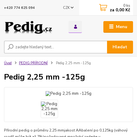
0
ks
CZK
+420 774 625 094
za
0,00 Kč
Menu
Hledat
Úvod
PEDIG PŘÍRODNÍ
Pedig 2,25 mm -125g
Pedig 2,25 mm -125g
Přírodní pedig o průměru 2,25 mmjakost AAbalení po 0,125kg (váhový
rozdíl může být až 7%)požadované množství zadejte v