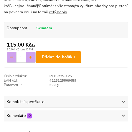
košíkunejpoužívanější průměr s všestranným využitím, vhodný pro pletení
na pevném dnu i na formě
celý popis
Dostupnost
Skladem
115,00 Kč
/
ks
95,04 Kč
bez DPH
Přidat do košíku
Číslo produktu:
PED-225-125
EAN kód:
4225125809659
Parametr 1:
500 g
Kompletní specifikace
Komentáře
0