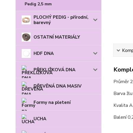
Pedig 2,5 mm
PLOCHÝ PEDIG - přírodní,
barevný
OSTATNÍ MATERIÁLY
Kompl
HDF DNA
Komple
PŘEKLIŽKOVÁ DNA
Průměr 
DŘEVĚNÁ DNA MASIV
Barva žl
Formy na pletení
Kvalita 
Balení 0,
UCHA