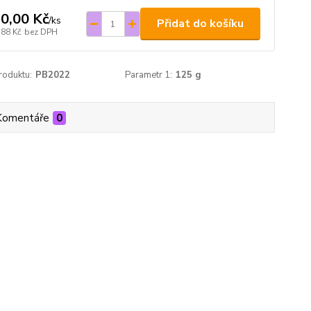
0,00 Kč
/
ks
Přidat do košíku
,88 Kč
bez DPH
roduktu:
PB2022
Parametr 1:
125 g
Komentáře
0