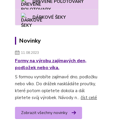
DŘEVĚNÉ POLOTOVARY
DÁRKOVÉ ŠEKY
Novinky
11.08.2023
Formy na výrobu zajímavých den,
podložek nebo víka.
S formou vyrobíte zajímavé dno, podložku
nebo víko. Do drážek naskládáte proutky,
které potom opletete dokola a dál
pletete svůj výrobek. Návody n...
číst celé
Zobrazit všechny novinky