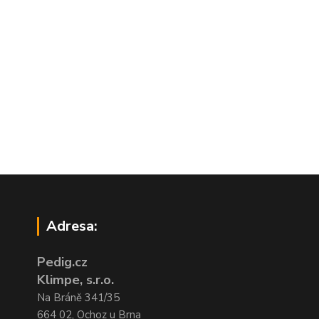
Adresa:
Pedig.cz
Klimpe, s.r.o.
Na Bráně 341/35
664 02, Ochoz u Brna