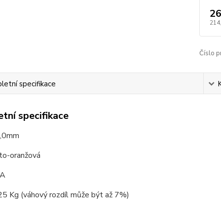
26
214
Číslo p
etní specifikace
tní specifikace
2,0mm
uto-oranžová
AA
25 Kg (váhový rozdíl může být až 7%)