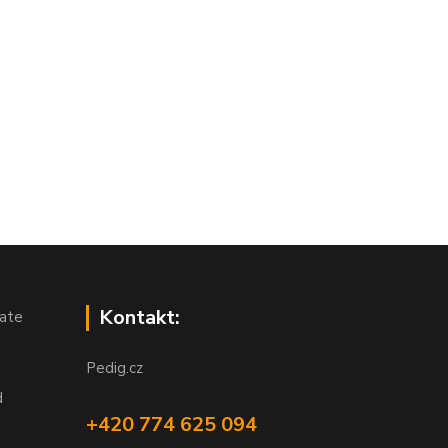
Kontakt:
ate
Pedig.cz
d
+420 774 625 094