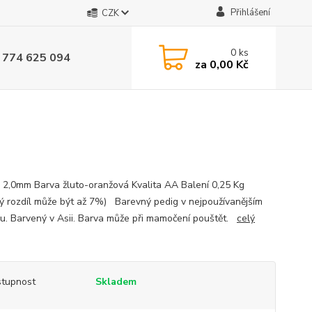
Přihlášení
CZK
0
ks
 774 625 094
za
0,00 Kč
 2,0mm Barva žluto-oranžová Kvalita AA Balení 0,25 Kg
ý rozdíl může být až 7%) Barevný pedig v nejpoužívanějším
u. Barvený v Asii. Barva může při mamočení pouštět.
celý
tupnost
Skladem