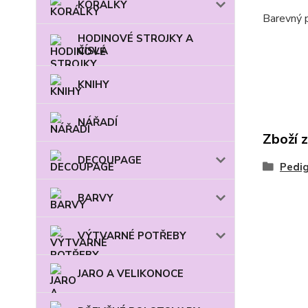
KORÁLKY
Barevný p
HODINOVÉ STROJKY A
ČÍSLA
KNIHY
NÁŘADÍ
Zboží 
DECOUPAGE
Pedi
BARVY
VÝTVARNÉ POTŘEBY
JARO A VELIKONOCE