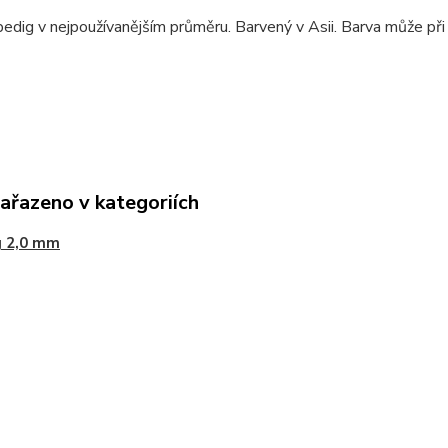
edig v nejpoužívanějším průměru. Barvený v Asii. Barva může př
zařazeno v kategoriích
g 2,0 mm