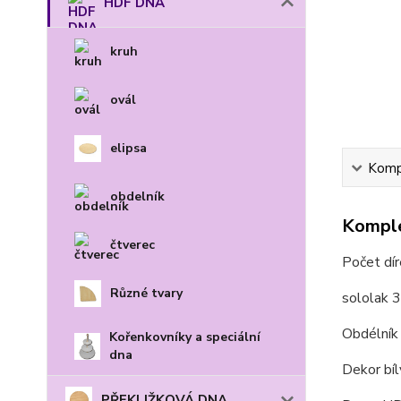
HDF DNA
kruh
ovál
elipsa
Kompl
obdelník
Komple
čtverec
Počet dí
Různé tvary
sololak 
Obdélní
Kořenkovníky a speciální
dna
Dekor bíl
PŘEKLIŽKOVÁ DNA