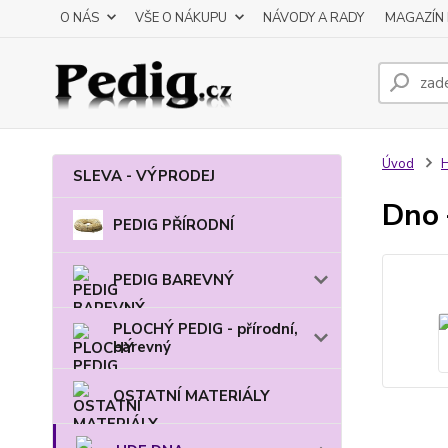
O NÁS
VŠE O NÁKUPU
NÁVODY A RADY
MAGAZÍN 
Úvod
SLEVA - VÝPRODEJ
Dno 
PEDIG PŘÍRODNÍ
PEDIG BAREVNÝ
PLOCHÝ PEDIG - přírodní,
barevný
OSTATNÍ MATERIÁLY