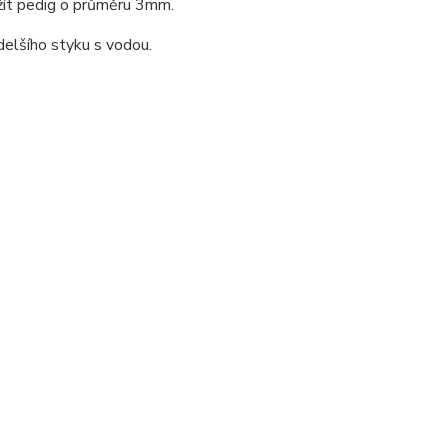
žít pedig o průměru 3mm.
delšího styku s vodou.