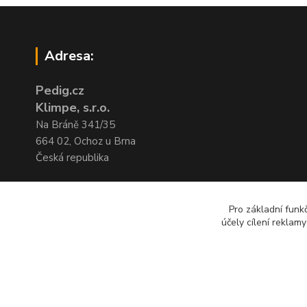
Adresa:
Pedig.cz
Klimpe, s.r.o.
Na Bráně 341/35
664 02, Ochoz u Brna
Česká republika
IČO:29207509
DIČ:CZ29207509
Pro základní funk
účely cílení reklam