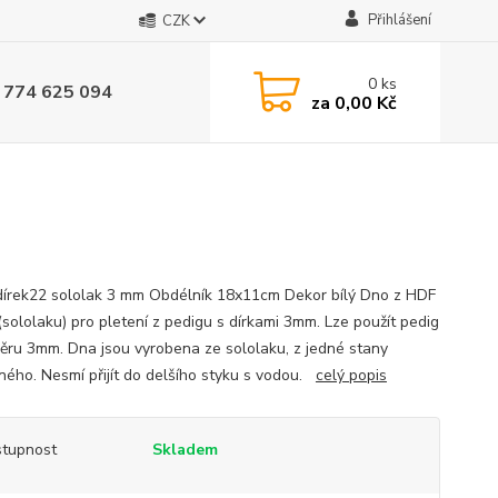
Přihlášení
CZK
0
ks
 774 625 094
za
0,00 Kč
dírek22 sololak 3 mm Obdélník 18x11cm Dekor bílý Dno z HDF
(sololaku) pro pletení z pedigu s dírkami 3mm. Lze použít pedig
ěru 3mm. Dna jsou vyrobena ze sololaku, z jedné stany
ného. Nesmí přijít do delšího styku s vodou.
celý popis
tupnost
Skladem