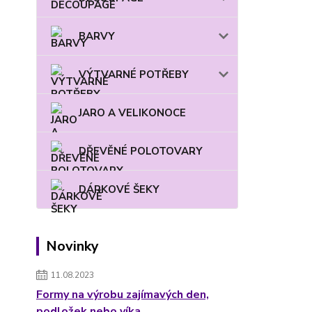
BARVY
VÝTVARNÉ POTŘEBY
JARO A VELIKONOCE
DŘEVĚNÉ POLOTOVARY
DÁRKOVÉ ŠEKY
Novinky
11.08.2023
Formy na výrobu zajímavých den,
podložek nebo víka.