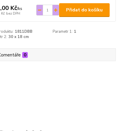
,00 Kč
/
ks
Přidat do košíku
 Kč
bez DPH
roduktu:
1811DBB
Parametr 1:
1
r 2:
30 x 18 cm
Komentáře
0