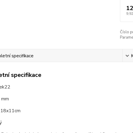
12
9,92
Číslo p
Paramet
etní specifikace
tní specifikace
rek22
3 mm
k 18x11cm
ý