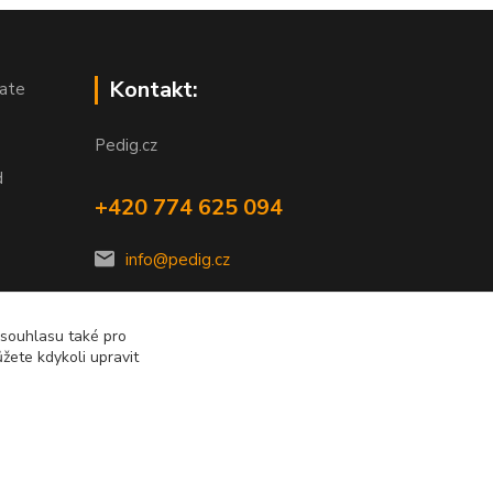
Kontakt:
ate
Pedig.cz
d
+420 774 625 094
info@pedig.cz
 souhlasu také pro
žete kdykoli upravit