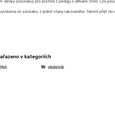
 desky (sololaku) pro pletení z pedigu s dírkami 3mm. Lze pou
vyrobena ze sololaku, z jedné stany lakovaného. Nesmí přijít do 
zařazeno v kategoriích
DNA
obdelník