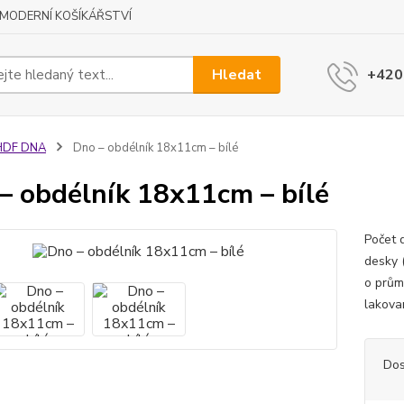
MODERNÍ KOŠÍKÁŘSTVÍ
Hledat
+420
HDF DNA
Dno – obdélník 18x11cm – bílé
– obdélník 18x11cm – bílé
Počet 
desky 
o prům
lakova
Dos