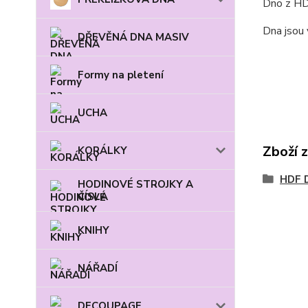
Dno z HDF
Dna jsou 
DŘEVĚNÁ DNA MASIV
Formy na pletení
UCHA
Zboží 
KORÁLKY
HDF 
HODINOVÉ STROJKY A
ČÍSLA
KNIHY
NÁŘADÍ
DECOUPAGE