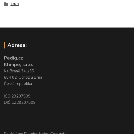
kruh
Adresa:
Pedig.cz
Klimpe, s.r.o.
Na Bráně 341/35
664 02, Ochoz u Brna
Česká republika
IČO:29207509
DIČ:CZ29207509
Používáme Platební bránu Comgate