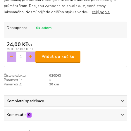
průměru 3mm. Dna jsou vyrobena ze sololaku, z jedné stany
lakovaného. Nesmí přijít do delšího styku s vodou.
celý popis
Dostupnost
Skladem
24,00 Kč
/
ks
19,83 Kč
bez DPH
Přidat do košíku
Číslo produktu:
020DKJ
Parametr 1:
1
Parametr 2:
20 cm
Kompletní specifikace
Komentáře
0